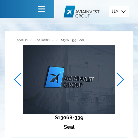
Запчастини
UA
Головна
Про компанію
Головна
Запчастини
S13068-339, Seal
Сервiси
Новини
Запрошуємо до співпраці
Зворотній зв’язок
S13068-339
Seal