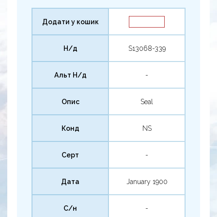
Додати у кошик
Н/д
S13068-339
Альт Н/д
-
Опис
Seal
Конд
NS
Серт
-
Дата
January 1900
С/н
-