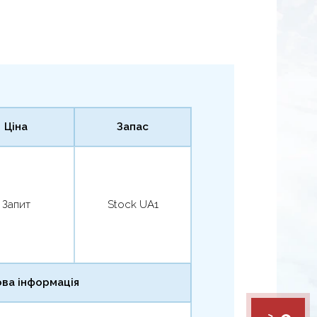
Ціна
Запас
Запит
Stock UA1
ва інформація