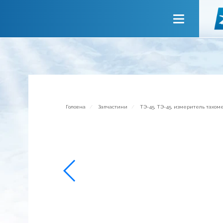
Головна
Про компанію
Сервiси
Новини
Запрошуємо до співпраці
Головна
Запчастини
ТЭ-45, ТЭ-45, измеритель тахом
Зворотній зв’язок